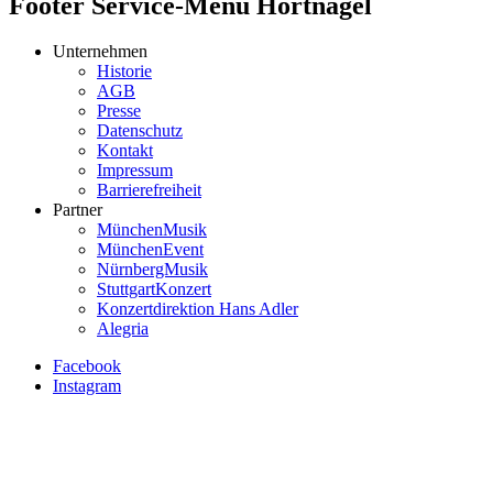
Footer Service-Menü Hörtnagel
Unternehmen
Historie
AGB
Presse
Datenschutz
Kontakt
Impressum
Barrierefreiheit
Partner
MünchenMusik
MünchenEvent
NürnbergMusik
StuttgartKonzert
Konzertdirektion Hans Adler
Alegria
Facebook
Instagram